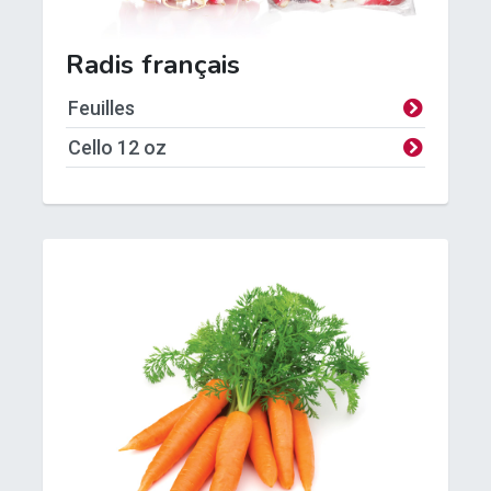
Radis français
Feuilles
Cello
1
2 oz